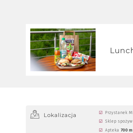
Lunc
Wyjeżdżasz wcześniej i nie zdążysz zjeść śniad
Zamów lunch-box i zabierz śniadanie ze sobą.
Cena lunch pakietu: 55 zł/os.
W celu zamówienia skontaktuj się z recepcją ho
Przystanek 
Lokalizacja
Sklep spożyw
Apteka
700 m