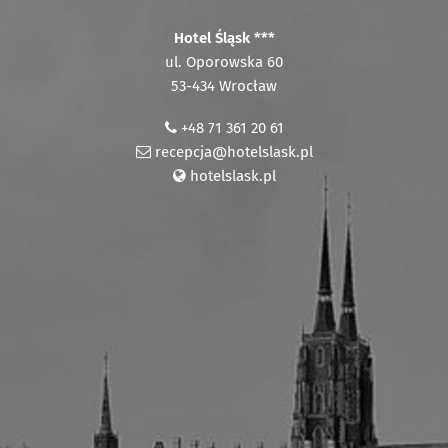
Hotel Śląsk ***
ul. Oporowska 60
53-434 Wrocław
+48 71 361 20 61
recepcja@hotelslask.pl
hotelslask.pl