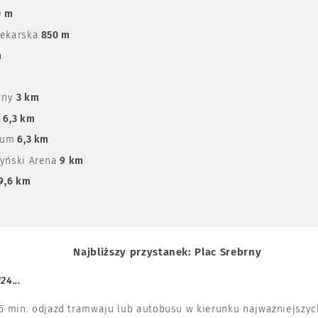
0 m
lekarska
850 m
m
wny
3 km
a
6,3 km
ium
6,3 km
zyński Arena
9 km
9,6 km
Najbliższy przystanek:
Plac Srebrny
124...
5 min. odjazd tramwaju lub autobusu w kierunku najważniejszych