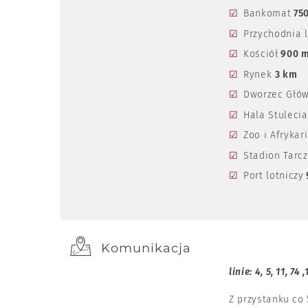
Bankomat
75
Przychodnia 
Kościół
900 
Rynek
3 km
Dworzec Głó
Hala Stuleci
Zoo i Afrykar
Stadion Tarc
Port lotniczy
Komunikacja
linie: 4, 5, 11, 74 ,
Z przystanku co 