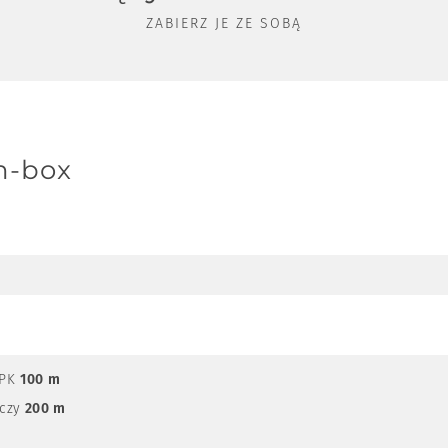
ZABIERZ JE ZE SOBĄ
h-box
ania w hotelu?
telu.
MPK
100 m
czy
200 m