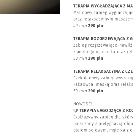
TERAPIA WYGŁADZAJĄCA Z MA
Malinowy zabieg wygładzając
oraz relaksacyjnym masażem
50 min
290 pln
TERAPIA ROZGRZEWAJĄCA Z 
Zabieg rozgrzewająco-nawilż
z peelingiem, maską oraz r
50 min
290 pln
TERAPIA RELAKSACYJNA Z CZ
Czekoladowy zabieg wyszczup
kakaowca, maską oraz rela
50 min
290 pln
NOWOŚĆ!
TERAPIA ŁAGODZĄCA Z KOZ
Ekskluzywny zabieg dla skóry
połączony z pielęgnacją dłon
olejem sojowym, mgiełka z o