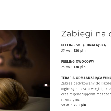
Zabiegi na 
PEELING SOLĄ HIMALAJSKĄ
25 min
130 pln
PEELING OWOCOWY
25 min
130 pln
TERAPIA ODMŁADZAJĄCA WI
Zabieg dedykowany do każdeg
mgiełką z oczaru wirginijski
oraz regenerującym masażem
rozmarynu.
50 min
290 pln