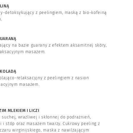
LINĄ
y-detoksykujący z peelingiem, maską z bio-kofeiną
.
GUARANĄ
ający na bazie guarany z efektem aksamitnej skóry,
elaksacyjnym masażem.
EKOLADĄ
lająco-relaksacyjny z peelingiem z nasion
ksacyjnym masażem.
IM MLEKIEM I LICZI
 suchej, wrażliwej i skłonnej do podrażnień,
i i stóp oraz masażem twarzy. Cukrowy peeling z
czaru wirginijskiego, maska z nawilżającym