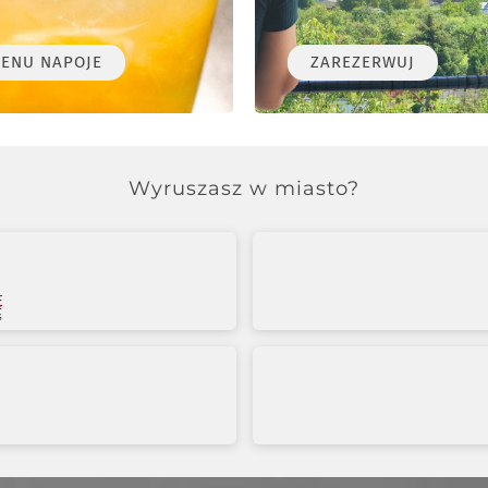
ENU NAPOJE
ZAREZERWUJ
Wyruszasz w miasto?
Ę
s