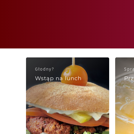
Głodny?
Spr
Wstąp na lunch
Prz