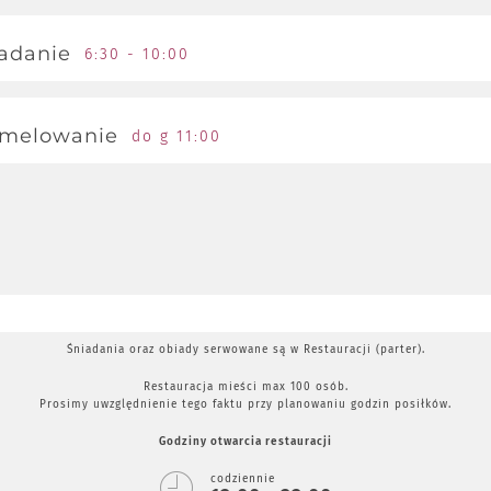
adanie
6:30 - 10:00
danie w formie bufetu
melowanie
do g 11:00
Śniadania oraz obiady serwowane są w Restauracji (parter).
Restauracja mieści max 100 osób.
Prosimy uwzględnienie tego faktu przy planowaniu godzin posiłków.
Godziny otwarcia restauracji
codziennie