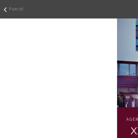
Powrót
AGE
X