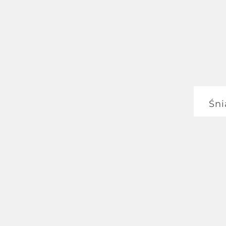
Zupa
Dani
G
P
Pi
Doda
Śni
Pl
Sa
Śnia
Dese
Mus 
Napo
Woda