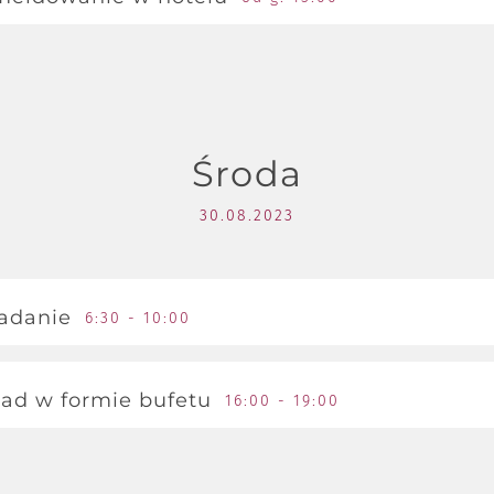
pcja czynna całodobowo
Środa
30.08.2023
adanie
6:30 - 10:00
danie w formie bufetu, serwowane w restauracji.
ad w formie bufetu
16:00 - 19:00
: