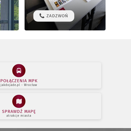
ZADZWOŃ
K
POŁĄCZENIA MPK
jakdojade.pl - Wrocław
SPRAWDŹ MAPĘ
atrakcje miasta