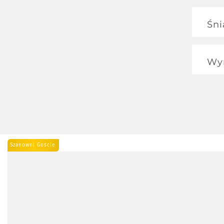
Śni
Śnia
Wy
Szanowni Goście