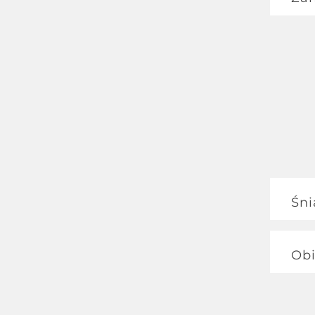
Rece
Śni
Śnia
Obi
Zupa