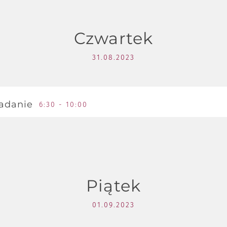
 ogórkowa
a ciepłe:
Czwartek
ulasz drobiowy
31.08.2023
ulpeciki rybne w sosie koperkowym
erogi ze szpinakiem
tki:
adanie
6:30 - 10:00
acki ziemniaczane, pęczotto
łatka colesław, kalafior w bułce tartej
danie w formie bufetu, serwowane w restauracji.
r:
gruszkowy na biszkopcie
je:
Piątek
 mineralna, soki owocowe
01.09.2023