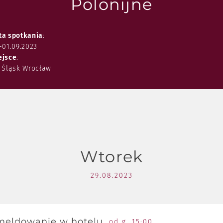
Polonijne
ta spotkania
:
-01.09.2023
ejsce
:
 Śląsk Wrocław
Wtorek
29.08.2023
meldowanie w hotelu
od g. 15:00