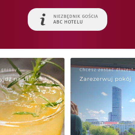
NIEZBĘDNIK GOŚCIA
ABC HOTELU
agniony?
Chcesz zostać dłużej?
yjdź na drinka
Zarezerwuj pokój