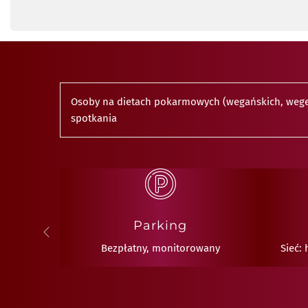
Osoby na dietach pokarmowych (wegańskich, wegeta
spotkania
ach
Parking
ny
Bezpłatny, monitorowany
Sieć: 