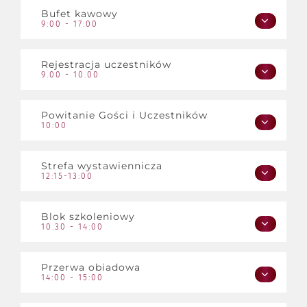
Bufet kawowy
9:00 - 17:00
Kawa z ekspresu / herbaty (czarne, owocowe, ziołowe) / woda
Rejestracja uczestników
niegazowana z cytryną i miętą / soki owocowe / kruche ciastka.
9.00 - 10.00
Lobby przed salą konferencyjna - Piętro 1
Powitanie Gości i Uczestników
10:00
Strefa wystawiennicza
Robert Wilczek 10.00-10.10
12:15-13:00
dr n. hum. Anna Mikler – Chwastek 10:10-10.15
Wiceprezydent Wrocławia Barłomiej Ciążyński 10.15-10.30
Blok szkoleniowy
10.30 - 14:00
Przerwa obiadowa
10.30 - 11.15
14:00 - 15:00
Problemy emocjonalne i trudne zachowania małych
dzieci.
dr n. hum. Anna Mikler – Chwastek